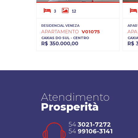
17
3
12
RESIDENCIAL VENEZA
APAR
01171
APARTAMENTO
V01075
AP
VISTA
CAXIAS DO SUL - CENTRO
CAXIA
R$ 350.000,00
R$ 
Atendimento
Prosperità
54
3021-7272
54
99106-3141