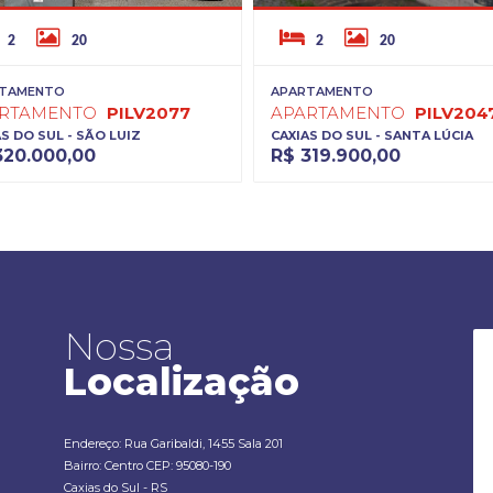
2
20
2
20
TAMENTO
APARTAMENTO
ARTAMENTO
PILV2077
APARTAMENTO
PILV204
S DO SUL - SÃO LUIZ
CAXIAS DO SUL - SANTA LÚCIA
320.000,00
R$ 319.900,00
Nossa
Localização
Endereço: Rua Garibaldi, 1455 Sala 201
Bairro: Centro CEP: 95080-190
Caxias do Sul - RS