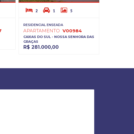
2
1
5
1
RESIDENCIAL ENSEADA
APARTAM
7
APARTAMENTO
V00984
CAXIAS DO SU
CAXIAS DO SUL - NOSSA SENHORA DAS
R$ 272.00
GRAÇAS
R$ 281.000,00