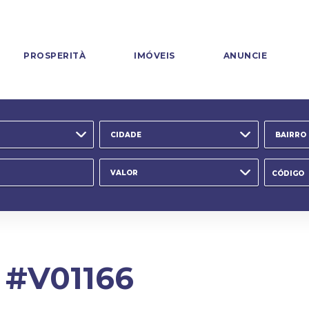
PROSPERITÀ
IMÓVEIS
ANUNCIE
CIDADE
BAIRRO
VALOR
.
#V01166