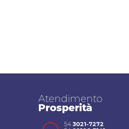
Atendimento
Prosperità
54
3021-7272