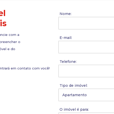
el
Nome:
is
uncie com a
E-mail:
 preencher o
óvel e do
Telefone:
entrará em contato com você!
Tipo de imóvel:
O imóvel é para: