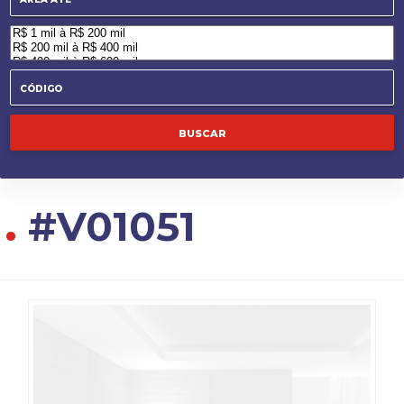
.
#V01051