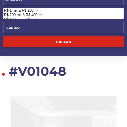
.
#V01048